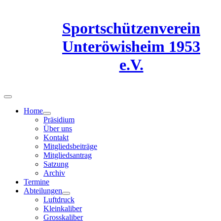
Sportschützenverein
Unteröwisheim 1953
e.V.
Home
Präsidium
Über uns
Kontakt
Mitgliedsbeiträge
Mitgliedsantrag
Satzung
Archiv
Termine
Abteilungen
Luftdruck
Kleinkaliber
Grosskaliber